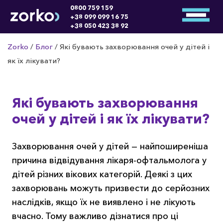
0800 759 159
+38 099 099 16 75
+38 050 423 38 92
Zorko
/
Блог
/
Які бувають захворювання очей у дітей і
як їх лікувати?
Які бувають захворювання
очей у дітей і як їх лікувати?
Захворювання очей у дітей — найпоширеніша
причина відвідування лікаря-офтальмолога у
дітей різних вікових категорій. Деякі з цих
захворювань можуть призвести до серйозних
наслідків, якщо їх не виявлено і не лікують
вчасно. Тому важливо дізнатися про ці