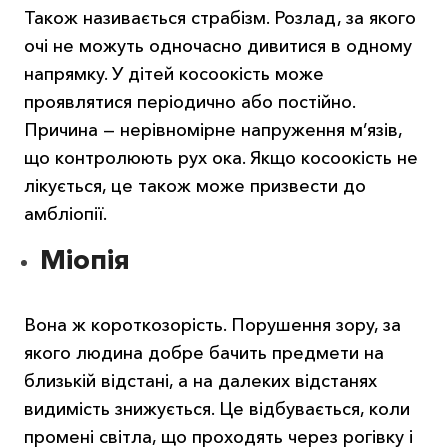
Також називається страбізм. Розлад, за якого
очі не можуть одночасно дивитися в одному
напрямку. У дітей косоокість може
проявлятися періодично або постійно.
Причина — нерівномірне напруження м’язів,
що контролюють рух ока. Якщо косоокість не
лікується, це також може призвести до
амбліопії.
Міопія
Вона ж короткозорість. Порушення зору, за
якого людина добре бачить предмети на
близькій відстані, а на далеких відстанях
видимість знижується. Це відбувається, коли
промені світла, що проходять через рогівку і