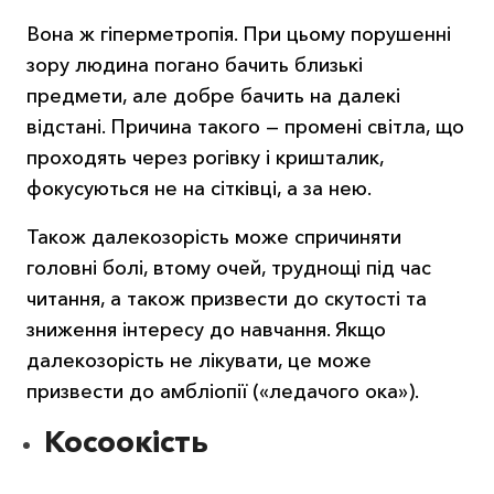
Вона ж гіперметропія. При цьому порушенні
зору людина погано бачить близькі
предмети, але добре бачить на далекі
відстані. Причина такого — промені світла, що
проходять через рогівку і кришталик,
фокусуються не на сітківці, а за нею.
Також далекозорість може спричиняти
головні болі, втому очей, труднощі під час
читання, а також призвести до скутості та
зниження інтересу до навчання. Якщо
далекозорість не лікувати, це може
призвести до амбліопії («ледачого ока»).
Косоокість