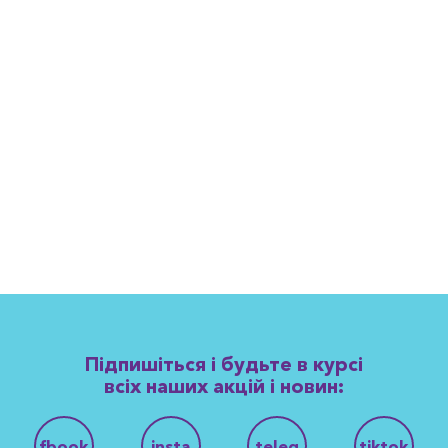
Підпишіться і будьте в курсі
всіх наших акцій і новин:
fbook
insta
teleg
tiktok