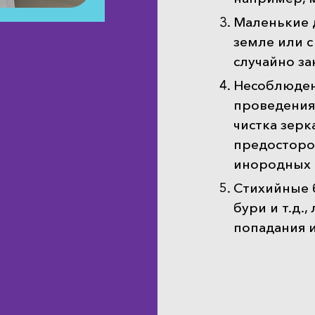
Маленькие д
земле или 
случайно за
Несоблюден
проведения 
чистка зерк
предосторо
инородных т
Стихийные б
бури и т.д.
попадания и