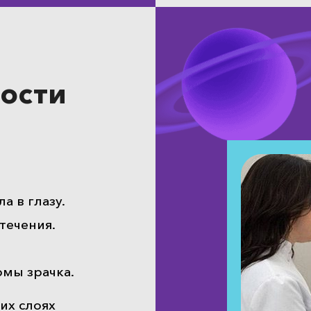
ости
 в глазу.
течения.
мы зрачка.
их слоях