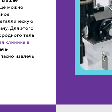
и мешает
ещё можно
зное
металлическую
ачу. Для этого
ородного тела
я клиника в
ача-
опасно
извлечь