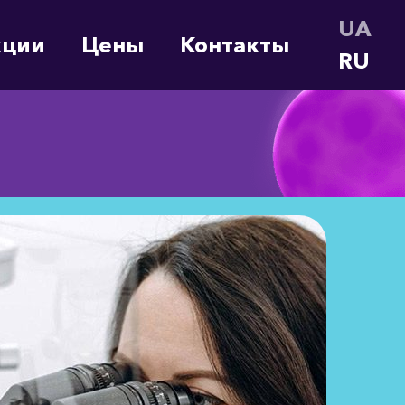
UA (U
кции
Цены
Контакты
RU (R