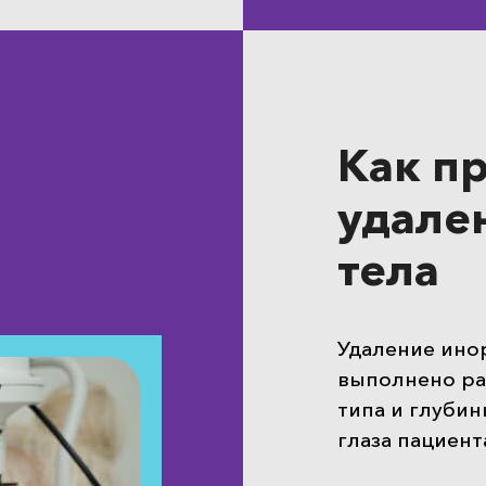
Как п
удале
тела
Удаление инор
выполнено ра
типа и глубин
глаза пациент