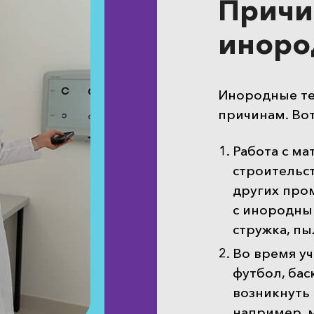
Причи
инород
Инородные тел
причинам. Во
Работа с ма
строительст
других про
с инородны
стружка, пы
Во время уч
футбол, бас
возникнуть 
например, 