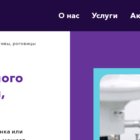
О нас
Услуги
А
тивы, роговицы
ого
,
инка или