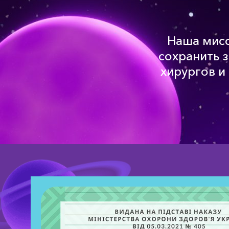
Наша мис
сохранить 
хирургов и 