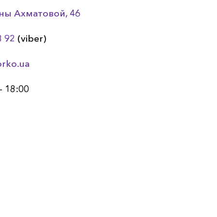
Анны Ахматовой, 46
8 92
(viber)
orko.ua
— 18:00