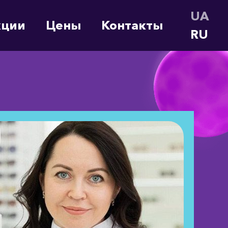
UA (U
кции
Цены
Контакты
RU (R