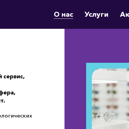
О нас
Услуги
А
 сервис,
фера,
т.
ологических