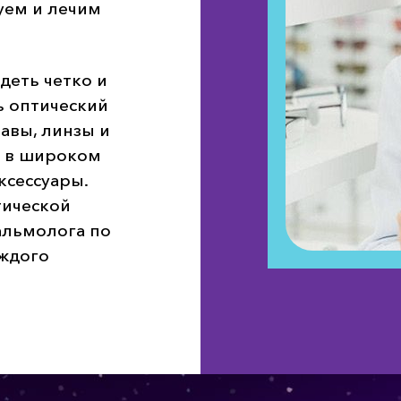
уем и лечим
деть четко и
ь оптический
авы, линзы и
а в широком
ксессуары.
ической
альмолога по
ждого