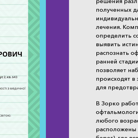
решения разл
полученных д
индивидуальн
лечения. Ком
определить со
выявить исти
распознать о
ранней стадии
позволяет на
происходят в 
для предотвр
В Зорко рабо
офтальмологи
любого возра
расположены 
берег), где вс