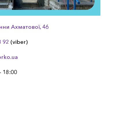
Анни Ахматовоï, 46
8 92
(viber)
orko.ua
– 18:00