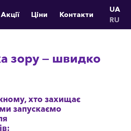
UA (U
Акції
Ціни
Контакти
RU (R
ка зору — швидко
жному, хто захищає
 ми запускаємо
ля
ів: