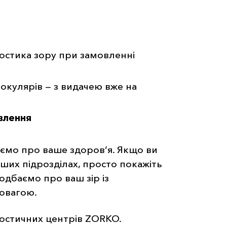
остика зору при замовленні
окулярів — з видачею вже на
влення
аємо про ваше здоров’я. Якщо ви
інших підрозділах, просто покажіть
подбаємо про ваш зір із
овагою.
гностичних центрів ZORKO.