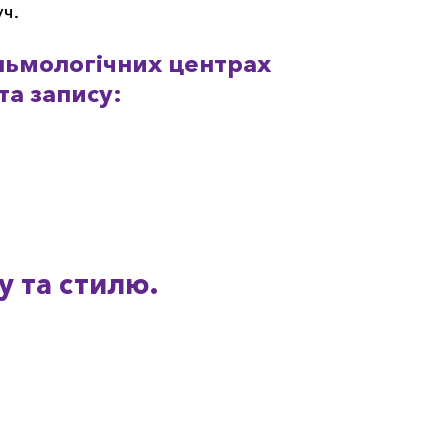
ч.
льмологічних центрах
а запису:
у та стилю.