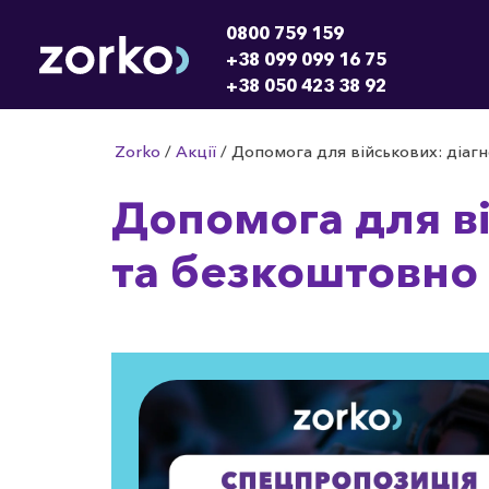
0800 759 159
+38 099 099 16 75
+38 050 423 38 92
Zorko
/
Акції
/
Допомога для військових: діаг
Допомога для ві
та безкоштовно