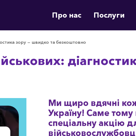
Про нас
Послуги
ностика зору — швидко та безкоштовно
йськових: діагности
Ми щиро вдячні ко
Україну! Саме тому
спеціальну акцію д
військовослужбовц