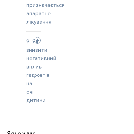
призначається
апаратне
лікування
9. Як
знизити
негативний
вплив
гаджетів
на
очі
дитини
Якщо у вас