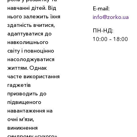
навчанні дітей. Від
E-mail:
нього залежить їхня
info@zorko.ua
здатність вчитися,
ПН-НД:
адаптуватися до
10:00 – 18:00
навколишнього
світу і повноцінно
насолоджуватися
життям. Однак
часте використання
гаджетів
призводить до
підвищеного
навантаження на
очні м’язи,
виникнення
синдрому «сухого»