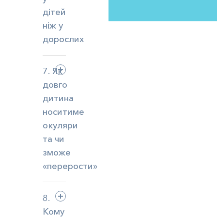
дітей
ніж у
дорослих
7. Як
довго
дитина
носитиме
окуляри
та чи
зможе
«перерости»
8.
Кому