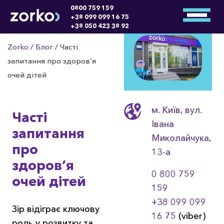
0800 759 159
+38 099 099 16 75
+38 050 423 38 92
Zorko
/
Блог
/
Часті
запитання про здоров’я
очей дітей
м. Київ, вул.
Часті
Івана
запитання
Миколайчука,
про
13-a
здоров’я
0 800 759
очей дітей
159
+38 099 099
Зір відіграє ключову
16 75
(viber)
роль у розвитку та