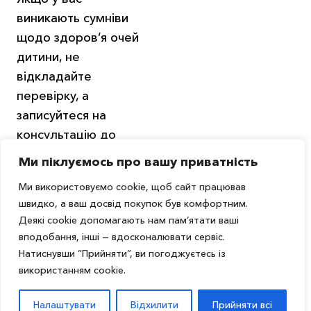
виникають сумніви
щодо здоров’я очей
дитини, не
відкладайте
перевірку, а
записуйтеся на
консультацію до
Zorko, щоб виявити
Ми піклуємось про вашу приватність
проблему на ранній
Ми використовуємо cookie, щоб сайт працював
стадії і якомога
швидко, а ваш досвід покупок був комфортним.
швидше вилікувати.
Деякі cookie допомагають нам пам’ятати ваші
Щоб відправити
вподобання, інші — вдосконалювати сервіс.
коментар вам
Натиснувши “Прийняти”, ви погоджуєтесь із
використанням cookie.
необхідно
авторизуватись
.
Налаштувати
Відхилити
Прийняти всі