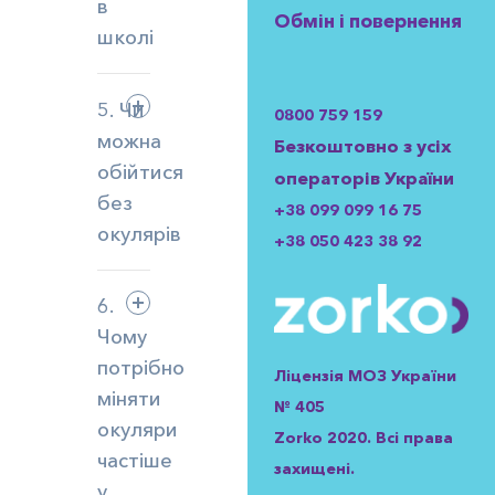
в
Обмін і повернення
школі
5. Чи
0800 759 159
можна
Безкоштовно з усіх
обійтися
операторів України
без
+38 099 099 16 75
окулярів
+38 050 423 38 92
6.
Чому
потрібно
Ліцензія МОЗ України
міняти
№ 405
окуляри
Zorko 2020. Всі права
частіше
захищені.
у