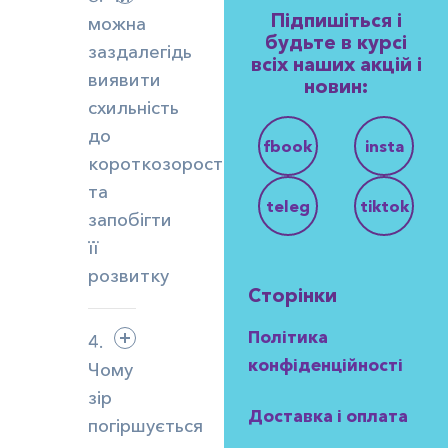
Підпишіться і
можна
будьте в курсі
заздалегідь
всіх наших акцій і
виявити
новин:
схильність
до
fbook
insta
короткозорості
та
teleg
tiktok
запобігти
її
розвитку
Сторінки
Політика
4.
конфіденційності
Чому
зір
Доставка і оплата
погіршується