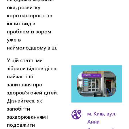
ока, розвитку
короткозорості та
інших видів
проблем із зором
уже в
наймолодшому віці.
У цій статті ми
зібрали відповіді на
найчастіші
запитання про
здоров’я очей дітей.
Дізнайтеся, як
запобігти
м. Київ, вул.
захворюванням і
Анни
подовжити