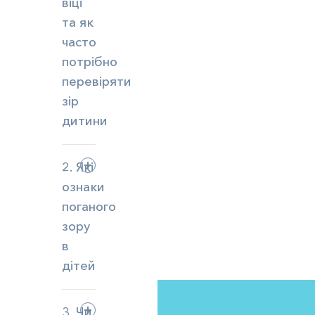
віці
та як
часто
потрібно
перевіряти
зір
дитини
2. Які
ознаки
поганого
зору
в
дітей
3. Чи