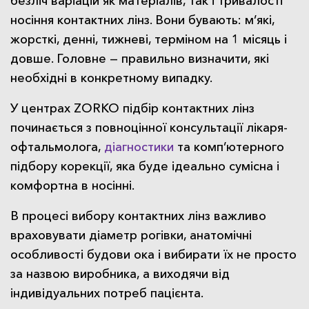
безліч варіацій як матеріалів, так і тривалості
носіння контактних лінз. Вони бувають: м’які,
жорсткі, денні, тижневі, терміном на 1 місяць і
довше. Головне — правильно визначити, які
необхідні в конкретному випадку.
У центрах ZORKO підбір контактних лінз
починається з повноцінної консультації лікаря-
офтальмолога,
діагностики
та комп’ютерного
підбору корекції, яка буде ідеально сумісна і
комфортна в носінні.
В процесі вибору контактних лінз важливо
враховувати діаметр рогівки, анатомічні
особливості будови ока і вибирати їх не просто
за назвою виробника, а виходячи від
індивідуальних потреб пацієнта.