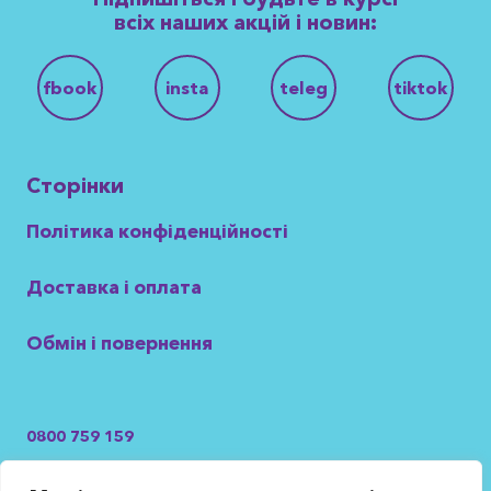
всіх наших акцій і новин:
fbook
insta
teleg
tiktok
Сторінки
Політика конфіденційності
Доставка і оплата
Обмін і повернення
0800 759 159
Безкоштовно з усіх операторів України