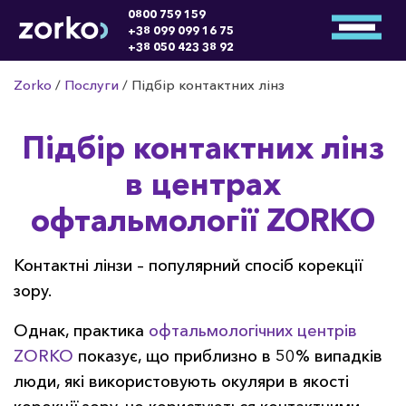
0800 759 159
+38 099 099 16 75
+38 050 423 38 92
Zorko
/
Послуги
/
Підбір контактних лінз
Підбір контактних лінз
в центрах
офтальмології ZORKO
Контактні лінзи – популярний спосіб корекції
зору.
Однак, практика
офтальмологічних центрів
ZORKO
показує, що приблизно в 50% випадків
люди, які використовують окуляри в якості