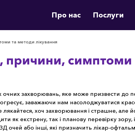
Про нас
Послуги
томи та методи лікування
, причини, симптоми
 очних захворювань, яке може призвести до п
рогресує, заважаючи нам насолоджуватися крас
 лякайтеся, хоч захворювання і страшне, але 
 як екстрену, так і планову перевірку зору, і,
УЗД очей або інші, які призначить лікар-офталь