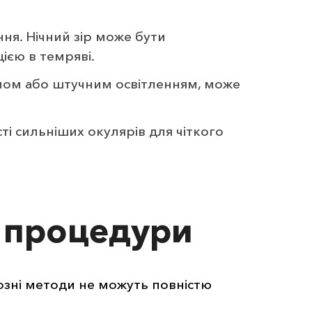
ння. Нічний зір може бути
ією в темряві.
ітлом або штучним освітленням, може
ті сильніших окулярів для чіткого
а процедури
озні методи не можуть повністю