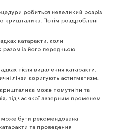
оцедури робиться невеликий розріз
го кришталика. Потім роздроблені
падках катаракти, коли
к разом із його передньою
адках після видалення катаракти.
ричні лінзи коригують астигматизм.
а кришталика може помутніти та
ія, під час якої лазерним променем
а, може бути рекомендована
 катаракти та проведення