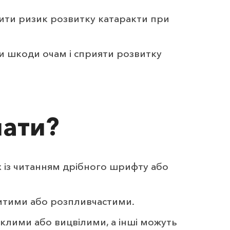
шити ризик розвитку катаракти при
ти шкоди очам і сприяти розвитку
нати?
 із читанням дрібного шрифту або
митими або розпливчастими.
клими або вицвілими, а інші можуть