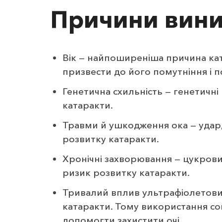
Причини вини
Вік — найпоширеніша причина кат
призвести до його помутніння і п
Генетична схильність — генетичні
катаракти.
Травми й ушкодження ока — удар
розвитку катаракти.
Хронічні захворювання — цукрови
ризик розвитку катаракти.
Тривалий вплив ультрафіолетових
катаракти. Тому використання со
допомогти захистити очі.