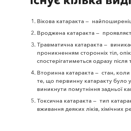
Вікова катаракта — найпоширеніши
Вроджена катаракта — проявляєт
Травматична катаракта — виника
проникненням сторонніх тіл, оп
спостерігатиметься одразу після 
Вторинна катаракта — стан, коли
те, що первинну катаракту було у
виникнути помутніння задньої ка
Токсична катаракта — тип катара
вживання деяких ліків, хімічних 