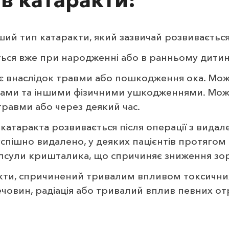
й тип катаракти, який зазвичай розвивається 
ься вже при народженні або в ранньому дитинс
є внаслідок травми або пошкодження ока. Мож
іками та іншими фізичними ушкодженнями. Мож
травми або через деякий час.
 катаракта розвивається після операції з вида
спішно видалено, у деяких пацієнтів протягом 
псули кришталика, що спричиняє зниження зор
кти, спричинений тривалим впливом токсичних
речовин, радіація або тривалий вплив певних от