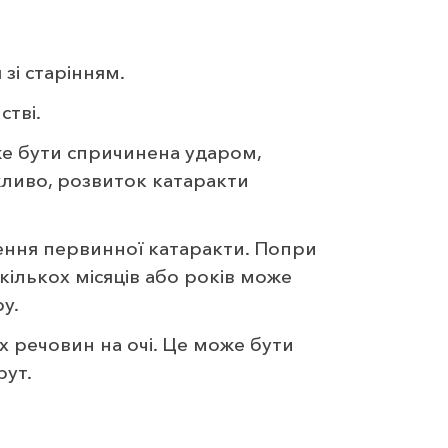
зі старінням.
тві.
е бути спричинена ударом,
ливо, розвиток катаракти
лення первинної катаракти. Попри
кількох місяців або років може
у.
 речовин на очі. Це може бути
рут.