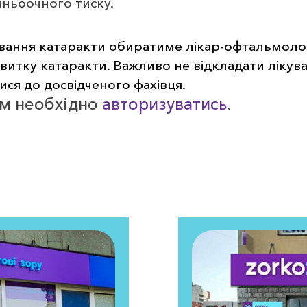
ньоочного тиску.
вання катаракти обиратиме лікар-офтальмолог,
витку катаракти. Важливо не відкладати лікува
ся до досвідченого фахівця.
ам необхідно
авторизуватись
.