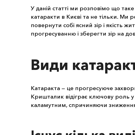
У даній статті ми розповімо що таке
катаракти в Києві та не тільки. Ми 
повернути собі ясний зір і якість жи
прогресуванню і зберегти зір на дов
Види катарак
Катаракта — це прогресуюче захво
Кришталик відіграє ключову роль у ф
каламутним, спричиняючи зниження 
Існує кілька вид