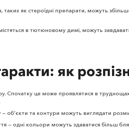
в, таких як стероїдні препарати, можуть збіль
 містяться в тютюновому димі, можуть завдава
аракти: як розпіз
у. Спочатку це може проявлятися в труднощах
.
у — об’єкти та контури можуть виглядати роз
я — одні кольори можуть здаватися більш бля