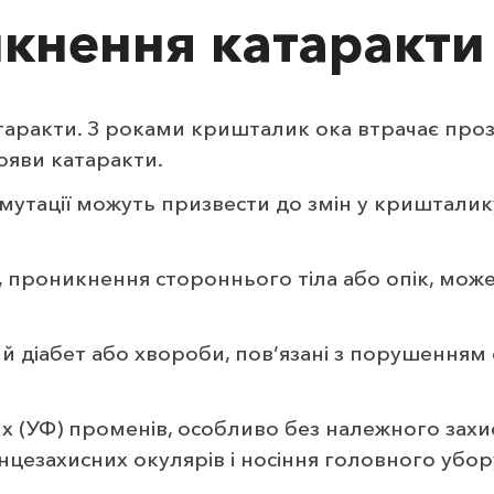
кнення катаракти
аракти. З роками кришталик ока втрачає прозо
ояви катаракти.
 мутації можуть призвести до змін у криштали
, проникнення стороннього тіла або опік, мож
й діабет або хвороби, пов’язані з порушенням
 (УФ) променів, особливо без належного захи
нцезахисних окулярів і носіння головного уб