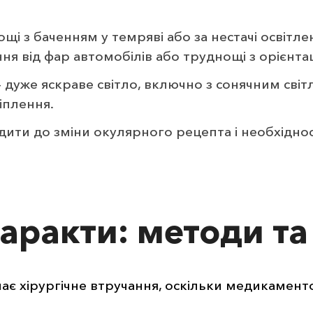
щі з баченням у темряві або за нестачі освітле
ня від фар автомобілів або труднощі з орієнтац
— дуже яскраве світло, включно з сонячним св
іплення.
ити до зміни окулярного рецепта і необхіднос
таракти: методи т
ає хірургічне втручання, оскільки медикамент