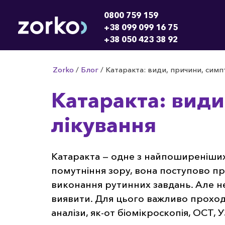
0800 759 159
+38 099 099 16 75
+38 050 423 38 92
Zorko
/
Блог
/
Катаракта: види, причини, симп
Катаракта: види
лікування
Катаракта — одне з найпоширеніших
помутніння зору, вона поступово п
виконання рутинних завдань. Але не
виявити. Для цього важливо проходити
аналізи, як-от біомікроскопія, ОСТ, 