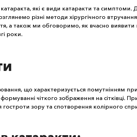
 катаракта, які є види катаракти та симптоми. Д
розглянемо різні методи хірургічного втручання
ття, а також ми обговоримо, як вчасно виявити 
гі роки.
ти
рювання, що характеризується помутнінням пр
ормуванні чіткого зображення на сітківці. При
гостроти зору та спотворення колірного спр
ів катаракти: