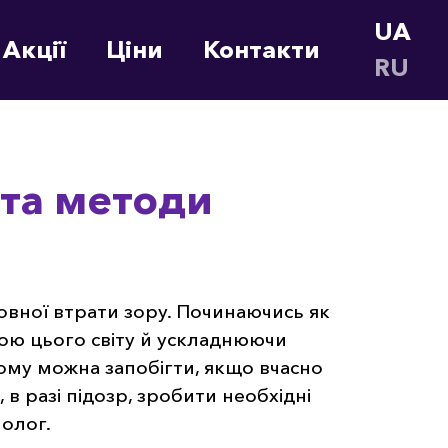
UA (U
Акції
Ціни
Контакти
RU (R
 та методи
овної втрати зору. Починаючись як
ою цього світу й ускладнюючи
йому можна запобігти, якщо вчасно
 в разі підозр, зробити необхідні
молог.