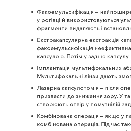
Факоемульсифікація — найпошире
у рогівці й використовуються ул
фрагменти видаляють і встанов
Екстракапсулярна екстракція ката
факоемульсифікація неефективна
капсулою. Потім у задню капсулу
Імплантація мультифокальних або
Мультифокальні лінзи дають змогу
Лазерна капсулотомія — після опе
призвести до зниження зору. У т
створюють отвір у помутнілій задн
Комбінована операція — якщо у п
комбінована операція. Під час та