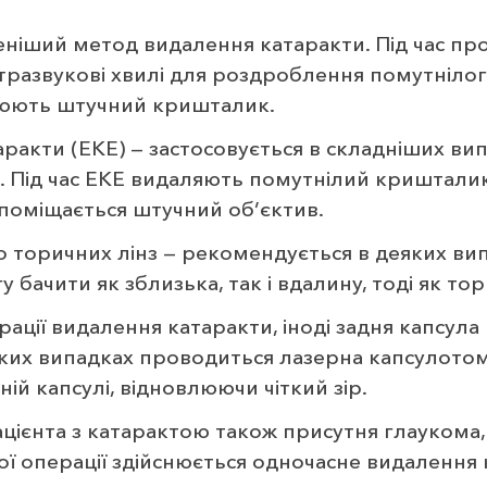
ніший метод видалення катаракти. Під час пр
ьтразвукові хвилі для роздроблення помутніло
люють штучний кришталик.
ракти (ЕКЕ) — застосовується в складніших ви
. Під час ЕКЕ видаляють помутнілий криштали
 поміщається штучний об’єктив.
 торичних лінз — рекомендується в деяких вип
 бачити як зблизька, так і вдалину, тоді як то
рації видалення катаракти, іноді задня капсул
аких випадках проводиться лазерна капсулотом
ій капсулі, відновлюючи чіткий зір.
ацієнта з катарактою також присутня глауком
кої операції здійснюється одночасне видалення