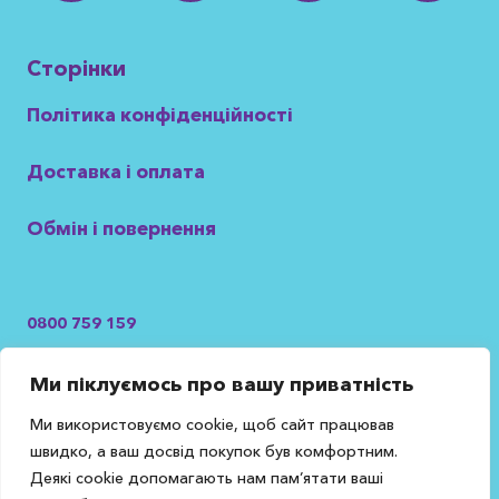
Сторінки
Політика конфіденційності
Доставка і оплата
Обмін і повернення
0800 759 159
Безкоштовно з усіх операторів України
Ми піклуємось про вашу приватність
+38 099 099 16 75
+38 050 423 38 92
Ми використовуємо cookie, щоб сайт працював
швидко, а ваш досвід покупок був комфортним.
Деякі cookie допомагають нам пам’ятати ваші