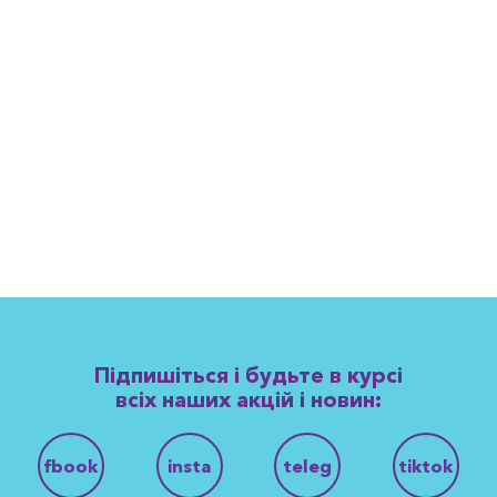
Підпишіться і будьте в курсі
всіх наших акцій і новин:
fbook
insta
teleg
tiktok