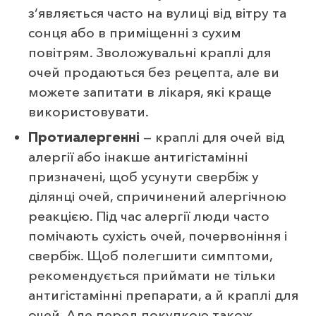
з’являється часто на вулиці від вітру та
сонця або в приміщенні з сухим
повітрям. Зволожувальні краплі для
очей продаються без рецепта, але ви
можете запитати в лікаря, які краще
використовувати.
Протиалергенні
— краплі для очей від
алергії або інакше антигістамінні
призначені, щоб усунути свербіж у
ділянці очей, спричинений алергічною
реакцією. Під час алергії люди часто
помічають сухість очей, почервоніння і
свербіж. Щоб полегшити симптоми,
рекомендується приймати не тільки
антигістамінні препарати, а й краплі для
очей. Але перед покупкою також