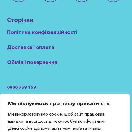
Сторінки
Політика конфіденційності
Доставка і оплата
Обмін і повернення
0800 759 159
Безкоштовно з усіх операторів України
Ми піклуємось про вашу приватність
+38 099 099 16 75
+38 050 423 38 92
Ми використовуємо cookie, щоб сайт працював
швидко, а ваш досвід покупок був комфортним.
Деякі cookie допомагають нам пам’ятати ваші