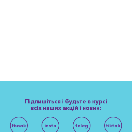
Підпишіться і будьте в курсі
всіх наших акцій і новин:
fbook
insta
teleg
tiktok