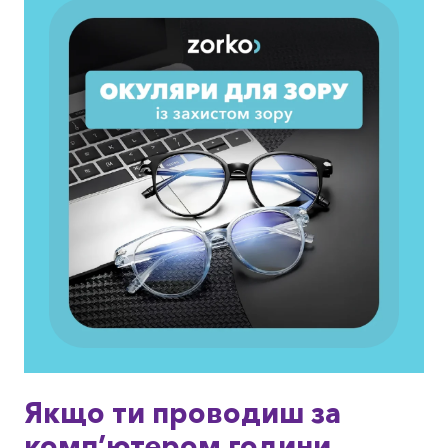
Якщо ти проводиш за
комп’ютером години