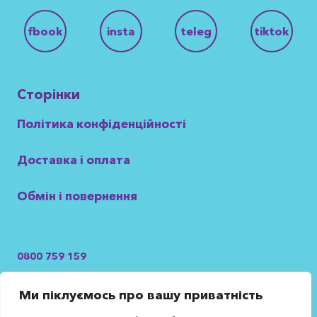
fbook
insta
teleg
tiktok
Сторінки
Політика конфіденційності
Доставка і оплата
Обмін і повернення
0800 759 159
Безкоштовно з усіх операторів України
Ми піклуємось про вашу приватність
+38 099 099 16 75
+38 050 423 38 92