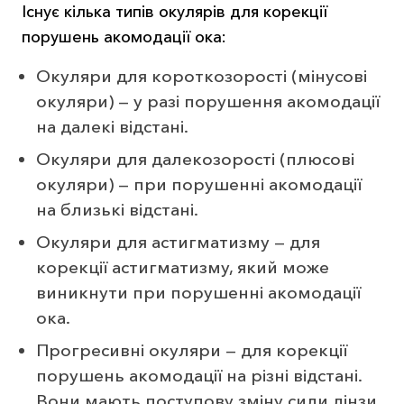
Існує кілька типів окулярів для корекції
порушень акомодації ока:
Окуляри для короткозорості (мінусові
окуляри) — у разі порушення акомодації
на далекі відстані.
Окуляри для далекозорості (плюсові
окуляри) — при порушенні акомодації
на близькі відстані.
Окуляри для астигматизму — для
корекції астигматизму, який може
виникнути при порушенні акомодації
ока.
Прогресивні окуляри — для корекції
порушень акомодації на різні відстані.
Вони мають поступову зміну сили лінзи