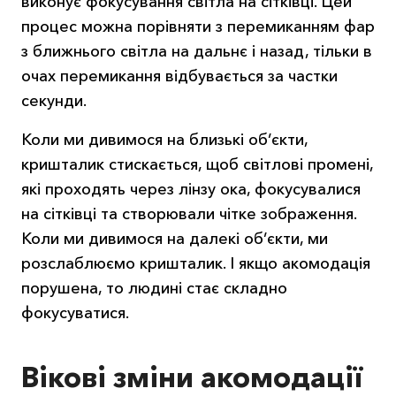
виконує фокусування світла на сітківці. Цей
процес можна порівняти з перемиканням фар
з ближнього світла на дальнє і назад, тільки в
очах перемикання відбувається за частки
секунди.
Коли ми дивимося на близькі об’єкти,
кришталик стискається, щоб світлові промені,
які проходять через лінзу ока, фокусувалися
на сітківці та створювали чітке зображення.
Коли ми дивимося на далекі об’єкти, ми
розслаблюємо кришталик. І якщо акомодація
порушена, то людині стає складно
фокусуватися.
Вікові зміни акомодації