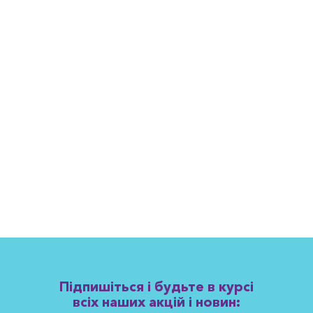
Підпишіться і будьте в курсі
всіх наших акцій і новин: