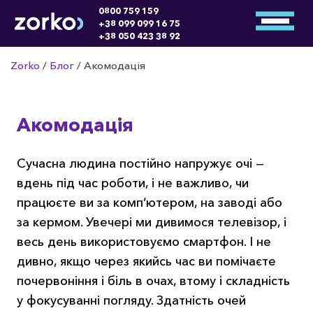
0800 759 159
+38 099 099 16 75
+38 050 423 38 92
Zorko
/
Блог
/
Акомодація
Акомодація
Сучасна людина постійно напружує очі —
вдень під час роботи, і не важливо, чи
працюєте ви за комп’ютером, на заводі або
за кермом. Увечері ми дивимося телевізор, і
весь день використовуємо смартфон. І не
дивно, якщо через якийсь час ви помічаєте
почервоніння і біль в очах, втому і складність
у фокусуванні погляду. Здатність очей